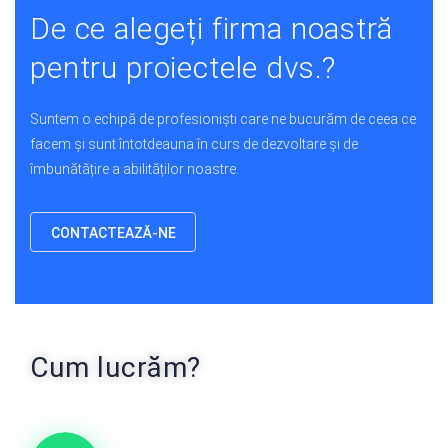
De ce alegeți firma noastră
pentru proiectele dvs.?
Suntem o echipă de profesioniști care ne bucurăm de ceea ce
facem și sunt întotdeauna în curs de dezvoltare și de
îmbunătățire a abilităților noastre.
CONTACTEAZĂ-NE
Cum lucrăm?