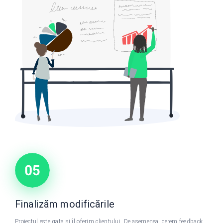
Finalizăm modificările
Proiectul este gata și îl oferim clientului. De asemenea, cerem feedback