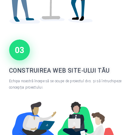
CONSTRUIREA WEB SITE-ULUI TĂU
Echipa noastră începe să se ocupe de proiectul dvs. și să întruchipeze
concepția proiectului.