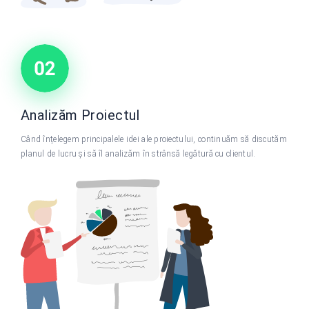
Analizăm Proiectul
Când înțelegem principalele idei ale proiectului, continuăm să discutăm
planul de lucru și să îl analizăm în strânsă legătură cu clientul.